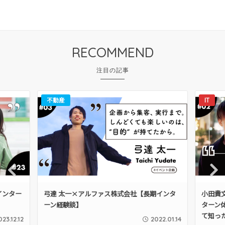
RECOMMEND
不動産
IT
Pre
Nex
期インター
弓達 太一×アルファス株式会社【長期インタ
小田貴
vio
t
ーン経験談】
ターン
us
て知っ
023.12.12
2022.01.14