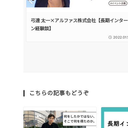
Pre
vio
インター
弓達 太一×アルファス株式会社【長期インター
us
ン経験談】
2023.12.12
2022.01.
こちらの記事もどうぞ