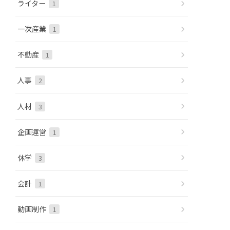
ライター
1
一次産業
1
不動産
1
人事
2
人材
3
企画運営
1
休学
3
会計
1
動画制作
1