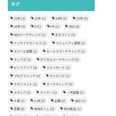
タグ
松浦 愛×地域おこしインターン【長期インター
里村
22卒
(3)
23卒
(1)
24卒
(3)
25卒
(5)
ン経験談】
ン体
26卒
(2)
it
(1)
PR
(1)
SNS
(4)
2022.01.14
SNSマーケティング
(1)
まちづくり
(3)
インサイドセールス
(1)
コミュニティ運営
(1)
スクール営業
(1)
セールスマーケティング
(1)
テレアポ
(1)
デジタルマーケティング
(1)
ピックアップ
(4)
フルリモート
(2)
プログラミング
(2)
マッチング
(1)
マネジメント
(1)
マーケティング
(5)
メディア
(1)
ライター
(1)
一次産業
(1)
人事
(1)
人材
(2)
企画
(2)
会計
(1)
営業
(8)
地域おこし
(2)
地方創生
(1)