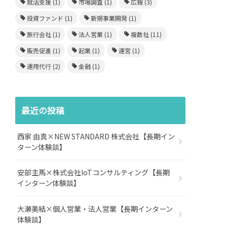
就活支援
(1)
市場調査
(1)
広報
(3)
投資ファンド
(1)
新規事業開発
(1)
旅行会社
(1)
法人営業
(1)
複数社
(11)
販売促進
(1)
起業
(1)
運営
(1)
運用代行
(2)
金融
(1)
最近の投稿
西家 由真×NEW STANDARD 株式会社【長期イン
ターン体験談】
安部主馬×株式会社IoTコンサルティング【長期
インターン体験談】
大瀬美結×個人営業・法人営業【長期インターン
体験談】