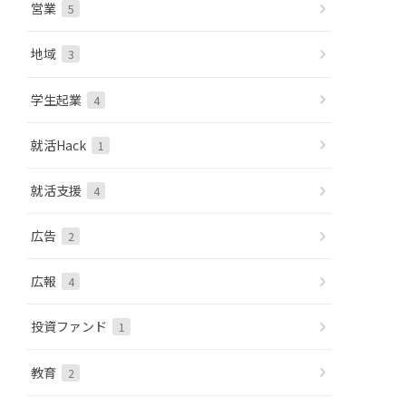
営業
5
地域
3
学生起業
4
就活Hack
1
就活支援
4
広告
2
広報
4
投資ファンド
1
教育
2