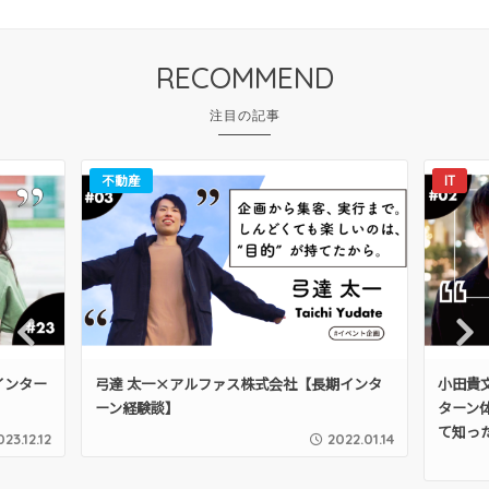
RECOMMEND
不動産
IT
Pre
Nex
期インター
弓達 太一×アルファス株式会社【長期インタ
小田貴
vio
t
ーン経験談】
ターン
us
て知っ
023.12.12
2022.01.14