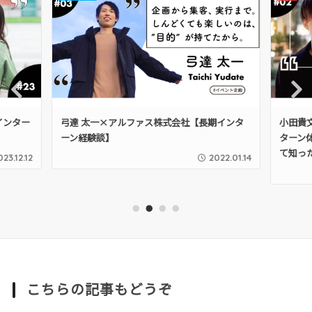
Pre
Nex
期インター
弓達 太一×アルファス株式会社【長期インタ
小田貴
vio
t
ーン経験談】
ターン
us
て知っ
023.12.12
2022.01.14
1
2
3
4
こちらの記事もどうぞ