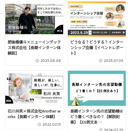
肥後橋優斗×ニューインデック
どうなる？どうする？インター
ス株式会社【長期インターン体
ンシップ会議【イベントレポー
験談】
ト】
2023.08.08
2023.07.05
石川共笑×株式会社Another w
長期インターン先の志望動機は
orks【長期インターン体験】
どう書くべきなの？【解説記
事】【ES例文あ…
2022.02.13
2024.02.25