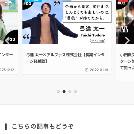
Pre
Nex
期インター
弓達 太一×アルファス株式会社【長期インタ
小田貴
vio
t
ーン経験談】
ターン
us
て知っ
023.12.12
2022.01.14
1
2
3
4
こちらの記事もどうぞ