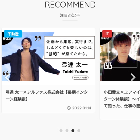
RECOMMEND
IT
地域
Pre
Nex
インタ
小田貴文×ユアマイスター株式会社【長期イン
松浦 
vio
t
ターン体験談】～インサイドセールスを経験し
ーン経
us
て知った、仕事の面白み～
22.01.14
2022.01.14
1
2
3
4